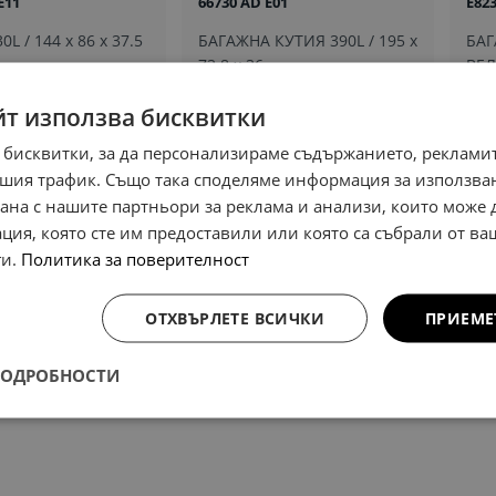
E11
66730 AD E01
E823
L / 144 x 86 x 37.5
БАГАЖНА КУТИЯ 390L / 195 x
БАГ
73.8 x 36
ВЕ
 лв.
764,00 €
105
йт използва бисквитки
1494,25 лв.
206
 бисквитки, за да персонализираме съдържанието, рекламит
шия трафик. Също така споделяме информация за използва
рана с нашите партньори за реклама и анализи, които може
ция, която сте им предоставили или която са събрали от в
ги.
Политика за поверителност
1
2
3
ОТХВЪРЛЕТЕ ВСИЧКИ
ПРИЕМЕ
ПОДРОБНОСТИ