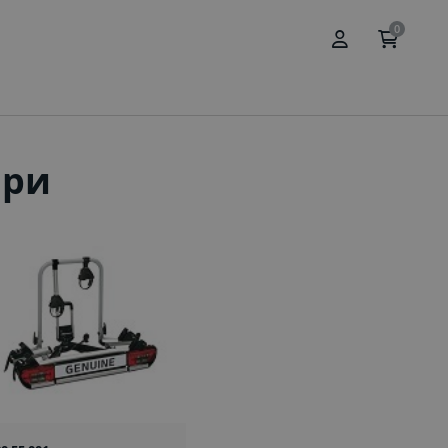
0
ари