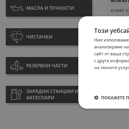
66730 AD 
МАСЛА И ТЕЧНОСТИ
КУФАР 330
674,00 €
1318,23
Този уебса
ЧИСТАЧКИ
Ние използваме
анализираме на
сайт от ваша ст
с друга информа
РЕЗЕРВНИ ЧАСТИ
на техните услу
ЗАРЯДНИ СТАНЦИИ И
АКСЕСОАРИ
ПОКАЖЕТЕ 