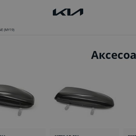
NE (MY19)
Аксесо