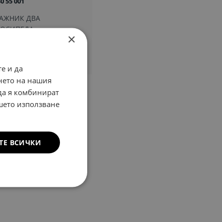
0 55 001
АЖНИК ДВА
ЛОСИПЕДА
×
4,91 €
3,22 лв.
е и да
нето на нашия
 да я комбинират
ашето използване
ТЕ ВСИЧКИ