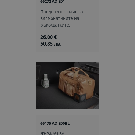
66272 AD E01
Предпазно фолио за
вдлъбнатините на
ръкохватките,
26,00 €
50,85 лв.
66175 AD E00BL
ДЪРЖАЧ ЗА