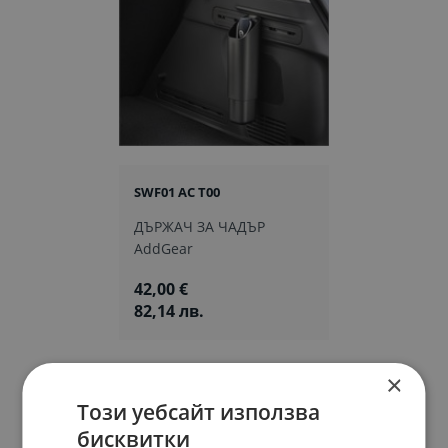
SWF01 AC T00
ДЪРЖАЧ ЗА ЧАДЪР
AddGear
42,00 €
82,14 лв.
×
Този уебсайт използва
бисквитки