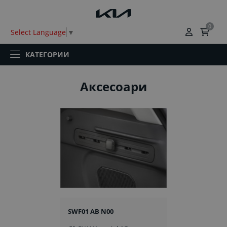
0
Select Language
▼
КАТЕГОРИИ
Аксесоари
SWF01 AB N00