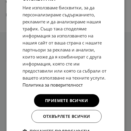
стилно червено и класическо бяло. Комплект от 2 броя.
Ние използваме бисквитки, за да
персонализираме съдържанието,
PN:
66650 AD E31
рекламите и да анализираме нашия
трафик. Също така споделяме
информация за използването на
нашия сайт от ваша страна с нашите
Техническа информация
партньори за реклама и анализи,
които може да я комбинират с друга
информация, която сте им
предоставили или която са събрали от
Устойчив на
Източник на
вашето използване на техните услуги.
ултравиолетови
светлина: 1 LED
Политика за поверителност
лъчи, удари,
клас 1
вибрации,
Издръжливост
масло и бензин,
ПРИЕМЕТЕ ВСИЧКИ
на LED лампа:
солен разтвор
около 30000
(5%)
часа
ОТХВЪРЛЕТЕ ВСИЧКИ
Работно
Включени
напрежение: 9-
инсталационни