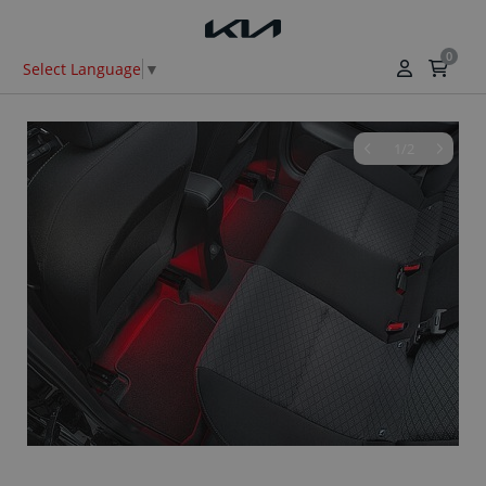
0
Select Language
▼
1/2