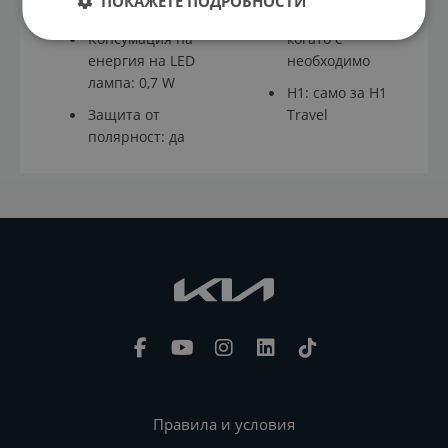
ПОКАЖЕТЕ ПОДРОБНОСТИ
15V DC
материали,
Консумация на
когато е
енергия на LED
необходимо
лампа: 0,7 W
H1: само за H1
Защита от
Travel
полярност: да
Правила и условия