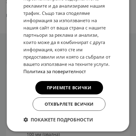
Заключва се за допълнителна сигурност.
рекламите и да анализираме нашия
трафик. Също така споделяме
PN:
66700 AD E00
информация за използването на
нашия сайт от ваша страна с нашите
партньори за реклама и анализи,
които може да я комбинират с друга
информация, която сте им
Техническа информация
предоставили или която са събрали от
вашето използване на техните услуги.
Политика за поверителност
За един
Тегло на
велосипед
продукта: 4,2 кг
ПРИЕМЕТЕ ВСИЧКИ
Максимално
Размери: 145 x
натоварване: 20
32 x 8,5 см
ОТХВЪРЛЕТЕ ВСИЧКИ
кг
Бързо и лесно
За диаметри на
се монтира
ПОКАЖЕТЕ ПОДРОБНОСТИ
рамката: 22-80
мм (кръгла), 80-
100 мм (овална)