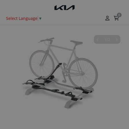
0
Select Language
▼
1/2