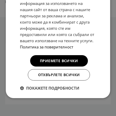
PN:
CV431 AD E00BR
информация за използването на
нашия сайт от ваша страна с нашите
партньори за реклама и анализи,
които може да я комбинират с друга
информация, която сте им
Техническа информация
предоставили или която са събрали от
вашето използване на техните услуги.
Политика за поверителност
Фиксиране с
Не е
двустранна
необходимо
ПРИЕМЕТЕ ВСИЧКИ
лепяща лента
рязане или
пробиване
Дизайнът
ОТХВЪРЛЕТЕ ВСИЧКИ
следва
огледалния
ПОКАЖЕТЕ ПОДРОБНОСТИ
контур