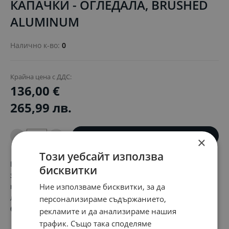
КАПАЧКИ - ОГЛЕДАЛА, BRUSHED
ALUMINUM
Налично к-во:
0
Крайна цена с ДДС:
136,00 €
265,99 лв.
-
+
ЗАПИТВАНЕ
×
Този уебсайт използва
Вниманието към детайла може да е от решаващо
бисквитки
значение. Подобрете цялостното визуално въздействие
на вашия EV6, като допълните външния му стил с тези
Ние използваме бисквитки, за да
лайсни за огледала от полиран алуминий. Комплект от 2
персонализираме съдържанието,
броя.
рекламите и да анализираме нашия
трафик. Също така споделяме