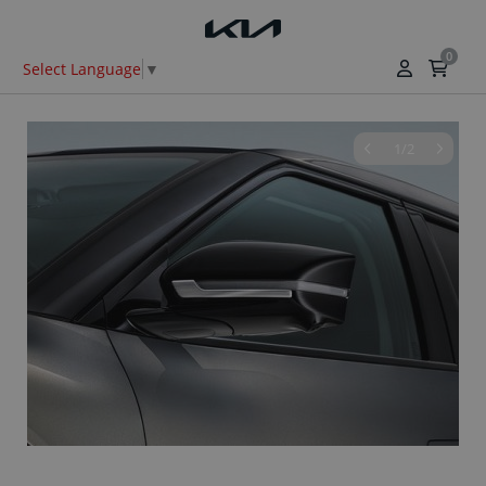
0
Select Language
▼
1/2