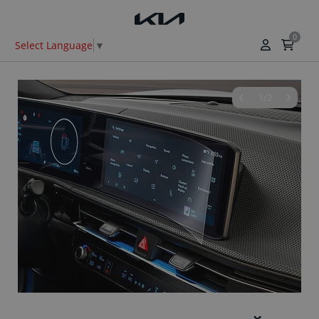
0
Select Language
▼
1/2