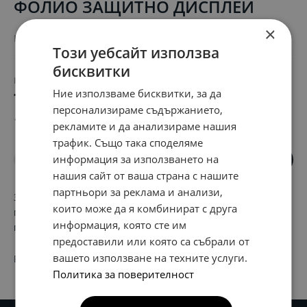
ФОЛИО ЗАЩИТНО ДИСПЛЕЙ
×
Налично к-во:
2
Този уебсайт използва
бисквитки
Крайна цена с ДДС:
Ние използваме бисквитки, за да
79,00 €
персонализираме съдържанието,
154,51 лв.
рекламите и да анализираме нашия
трафик. Също така споделяме
-
+
информация за използването на
ПОРЪЧАЙ
нашия сайт от ваша страна с нашите
партньори за реклама и анализи,
Защитете дисплея си от нежелани драскотини и
които може да я комбинират с друга
пръстови отпечатъци, като същевременно намалите
информация, която сте им
признаците на ежедневно износване.
предоставили или която са събрали от
вашето използване на техните услуги.
PN:
CV710 AD E50
Политика за поверителност