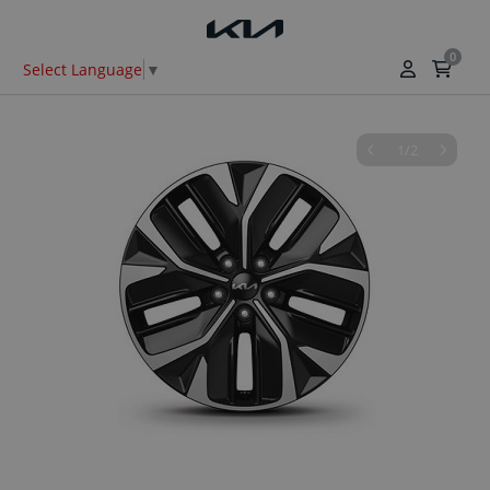
0
Select Language
▼
1/2