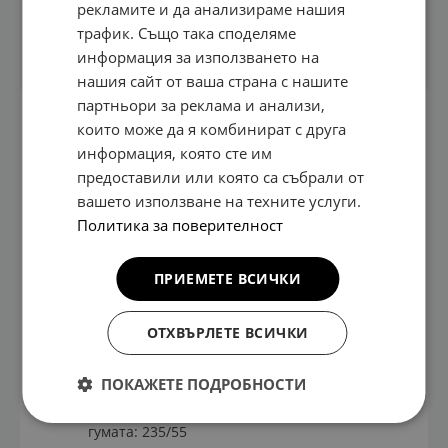
рекламите и да анализираме нашия
трафик. Също така споделяме
Техническа информация
информация за използването на
нашия сайт от ваша страна с нашите
партньори за реклама и анализи,
Алуминиева
Спецификация:
които може да я комбинират с друга
джанта,
7.5Jx19
информация, която сте им
следваща
предоставили или която са събрали от
OE част No:
спецификациите
вашето използване на техните услуги.
52910CV110
в одобрението
Политика за поверителност
Капка:
на типа на
52960R0100
цялото
ПРИЕМЕТЕ ВСИЧКИ
превозно
Гайка:
средство (WVTA)
5295014140
ОТХВЪРЛЕТЕ ВСИЧКИ
Съвместим с
TPMS
ПОКАЖЕТЕ ПОДРОБНОСТИ
Препоръчителен
размер на
гумата: 235/55