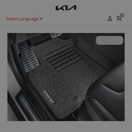
0
Select Language
▼
1/2