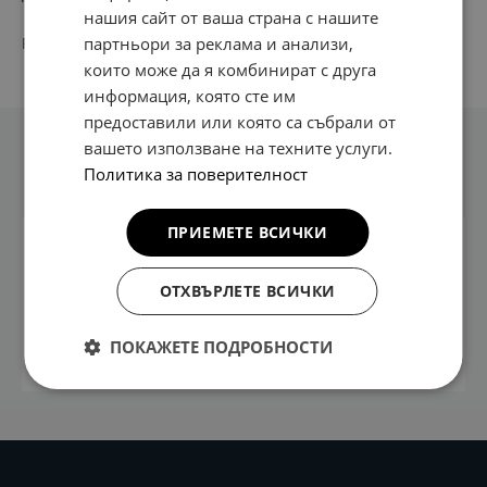
нашия сайт от ваша страна с нашите
партньори за реклама и анализи,
PN:
G5141 AD E00
които може да я комбинират с друга
информация, която сте им
предоставили или която са събрали от
вашето използване на техните услуги.
Техническа информация
Политика за поверителност
ПРИЕМЕТЕ ВСИЧКИ
Устойчив на износване и замъгляване. Използва
се с налични куки за закрепване в превозни
ОТХВЪРЛЕТЕ ВСИЧКИ
средства. Тъкано лого на постелката на водача.
Уникално функционална форма на подложката за
ПОКАЖЕТЕ ПОДРОБНОСТИ
петата. Гранулиран гръб.