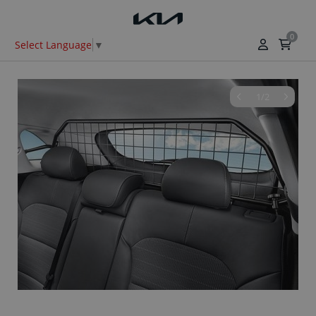
0
Select Language
▼
1/2