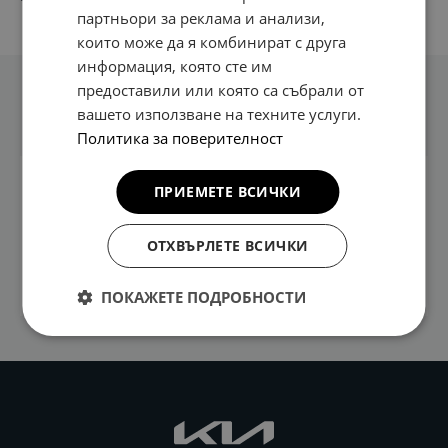
партньори за реклама и анализи,
които може да я комбинират с друга
информация, която сте им
предоставили или която са събрали от
Техническа информация
вашето използване на техните услуги.
Политика за поверителност
ПРИЕМЕТЕ ВСИЧКИ
Стоманена конструкция Найлоново прахово
покритие за максимална издръжливост Твърд
мрежест панел, заварен към външната рамка
ОТХВЪРЛЕТЕ ВСИЧКИ
Специални скоби за сигурно и прецизно
монтиране Лесно сваляне
ПОКАЖЕТЕ ПОДРОБНОСТИ