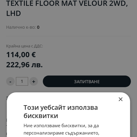
TEXTILE FLOOR MAT VELOUR 2WD,
LHD
Налично к-во:
0
Крайна цена с ДДС:
114,00 €
222,96 лв.
-
+
ЗАПИТВАНЕ
×
За автомобили с двуколесно задвижване
Този уебсайт използва
бисквитки
Поддържайте кабината си безупречна за по-дълго време.
Ние използваме бисквитки, за да
Тези висококачествени велурени стелки за под ще
персонализираме съдържанието,
предпазят интериора на вашия автомобил от ежедневни