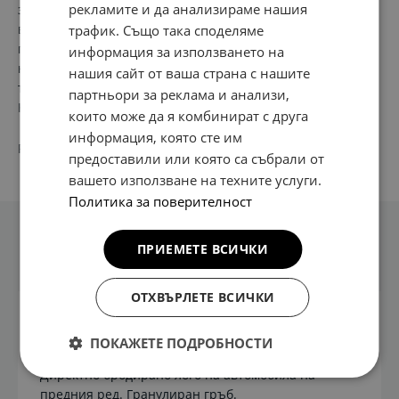
рекламите и да анализираме нашия
замърсявания и едновременно с това ще подобрят
външния му вид. Изработени по поръчка, за да паснат
трафик. Също така споделяме
перфектно на пространството за краката, те са с логото
информация за използването на
на автомобила на предния ред и се държат на място с
нашия сайт от ваша страна с нашите
точки за закрепване и противоплъзгаща се подложка.
партньори за реклама и анализи,
Комплект от 4 броя.
които може да я комбинират с друга
информация, която сте им
PN:
J5143 AD E00
предоставили или която са събрали от
вашето използване на техните услуги.
Политика за поверителност
ПРИЕМЕТЕ ВСИЧКИ
Техническа информация
ОТХВЪРЛЕТЕ ВСИЧКИ
Устойчив на износване и замъгляване.
ПОКАЖЕТЕ ПОДРОБНОСТИ
Използвайте стандартни точки за закрепване.
Директно бродирано лого на автомобила на
предния ред. Гранулиран гръб.