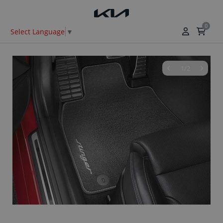
0
Select Language
▼
1/2