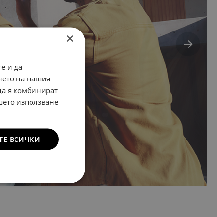
×
е и да
нето на нашия
 да я комбинират
ашето използване
ТЕ ВСИЧКИ