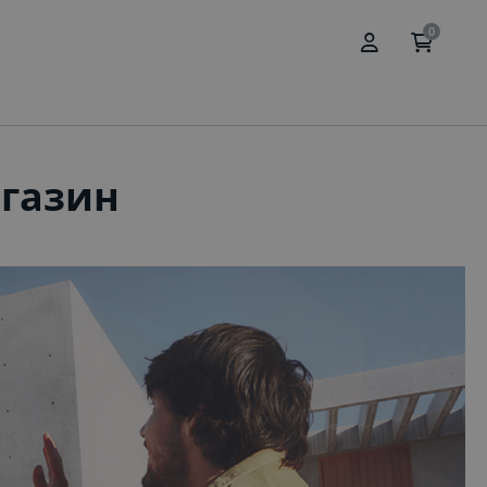
0
газин