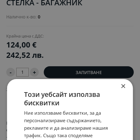
СТЕЛКА - БАГАЖНИК
Налично к-во:
0
Крайна цена с ДДС:
124,00 €
242,52 лв.
-
+
ЗАПИТВАНЕ
×
За автомобили без багажни релси и без високоговорител
Този уебсайт използва
бисквитки
Ние използваме бисквитки, за да
персонализираме съдържанието,
Независимо дали превозвате домашния си любимец,
рекламите и да анализираме нашия
седмичното си пазаруване или багажа на семейството си
трафик. Също така споделяме
– тази изработена по поръчка стелка ще поддържа