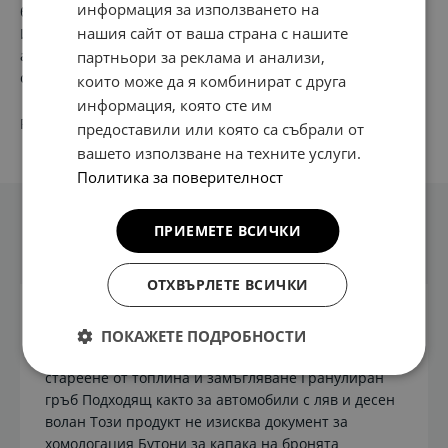
информация за използването на
багажника ви чист, нов и стилен в дългосрочен план.
нашия сайт от ваша страна с нашите
Изработена от висококачествен велур и с логото на
автомобила. С тик-так копчета за закрепване на
партньори за реклама и анализи,
сгъваемия капак на бронята за допълнителна защита.
които може да я комбинират с друга
информация, която сте им
PN:
J7120 AD E10
предоставили или която са събрали от
вашето използване на техните услуги.
Политика за поверителност
ПРИЕМЕТЕ ВСИЧКИ
Техническа информация
ОТХВЪРЛЕТЕ ВСИЧКИ
Висококачествен велур (600 г/м²) Полиамидният
ПОКАЖЕТЕ ПОДРОБНОСТИ
велур е устойчив на замърсяване, избледняване,
стареене от топлина и замъгляване Гранулиран
гръб Подходящ както за автомобили с ляв и десен
волан Този продукт не изисква документ за
хомологация Бутони за капака на бронята