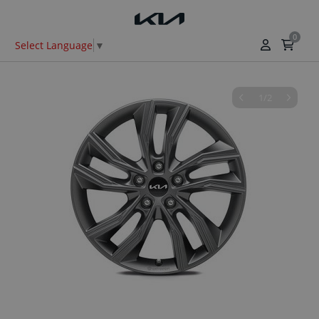
0
Select Language
▼
1/2