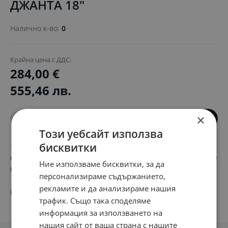
ДЖАНТА 18"
Налично к-во:
0
Крайна цена с ДДС:
284,00 €
555,46 лв.
×
-
+
ЗАПИТВАНЕ
Този уебсайт използва
бисквитки
18-инчова графитна алуминиева джанта с пет двойни
спици, 7.5Jx18, подходяща за гуми 225/40 R18. Капачката е
Ние използваме бисквитки, за да
включена, гайките не са включени.
персонализираме съдържанието,
рекламите и да анализираме нашия
PN:
J7400 AD E08GR
трафик. Също така споделяме
информация за използването на
нашия сайт от ваша страна с нашите