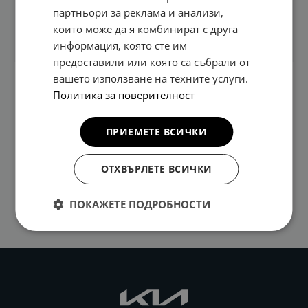
партньори за реклама и анализи,
които може да я комбинират с друга
Техническа информация
информация, която сте им
предоставили или която са събрали от
вашето използване на техните услуги.
Алуминиева джанта, отговаряща на
Политика за поверителност
спецификациите в одобрението за тип на цялото
превозно средство (WVTA). Съвместима с TPMS.
ПРИЕМЕТЕ ВСИЧКИ
Препоръчителен размер на гумите: 225/40 R18.
Спецификация: 7.5Jx18. Включена е брандирана
капачка. Капачка с ново лого на Kia се поръчва
ОТХВЪРЛЕТЕ ВСИЧКИ
отделно: 66400ADE91BLB. Използвайте оригинални
гайки.
ПОКАЖЕТЕ ПОДРОБНОСТИ