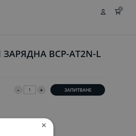
0
 ЗАРЯДНА BCP-AT2N-L
-
+
ЗАПИТВАНЕ
×
2N-L