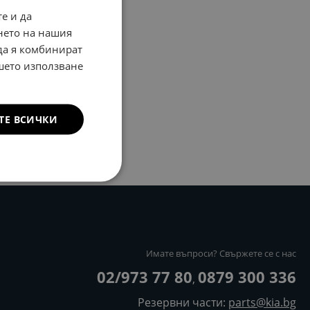
е и да
нето на нашия
 да я комбинират
ашето използване
ТЕ ВСИЧКИ
Имате въпроси? Свържете се с нас
02/973 77 80
0879 300 336
,
Резервни части:
parts@kia.bg