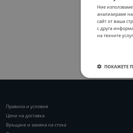
Ние използваме
анализираме на
сайт от ваша ст
с друга информа
на техните услу
ПОКАЖЕТЕ 
Правила и условия
Цени на доставка
Връщане и замяна на стока