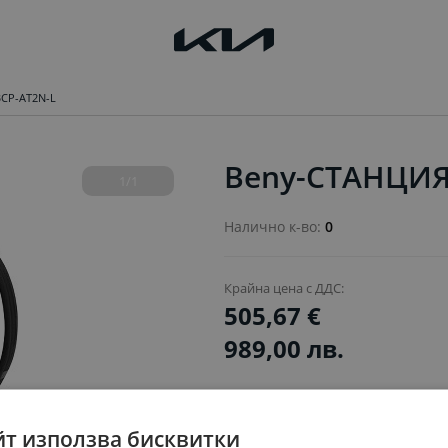
CP-AT2N-L
Beny-СТАНЦИЯ
1/1
Налично к-во:
0
Крайна цена с ДДС:
505,67 €
989,00 лв.
PN:
СТАНЦИЯ ЗАРЯДНА BCP-AT
йт използва бисквитки