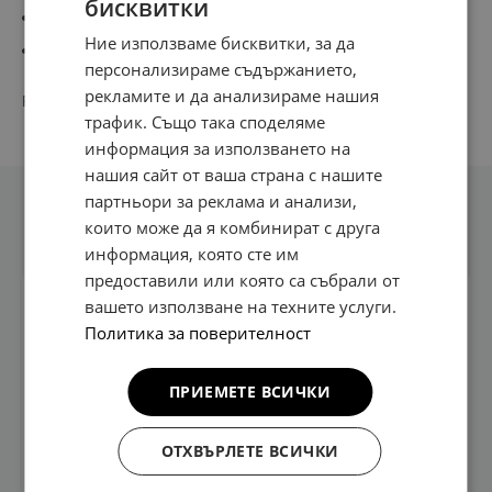
бисквитки
Сертификати: CE, CB, UKCA, TUV и RoHS
Ние използваме бисквитки, за да
Комуникационен протокол: OCPP 1.6 JSON
персонализираме съдържанието,
рекламите и да анализираме нашия
PN:
СТАНЦИЯ ЗАРЯДНА BCPC-DT2N-P
трафик. Също така споделяме
информация за използването на
нашия сайт от ваша страна с нашите
партньори за реклама и анализи,
Техническа информация
които може да я комбинират с друга
информация, която сте им
предоставили или която са събрали от
вашето използване на техните услуги.
За бързо зареждане, с монтаж на стена
Политика за поверителност
4,3" сензорен екран LED индикатор, който
показва статуса на зареждане
ПРИЕМЕТЕ ВСИЧКИ
Wi-Fi, Bluetooth, RS485, RFID, DLB, 4G
Вид монтаж: На стена или стойка (опция)
ОТХВЪРЛЕТЕ ВСИЧКИ
2x22 kW (трифазно), 32 А с възможност за