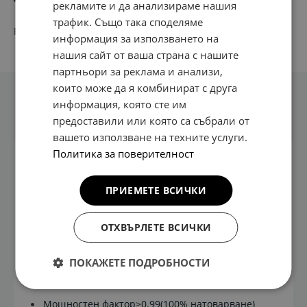
рекламите и да анализираме нашия
трафик. Също така споделяме
PN:
СТАНЦИЯ ЗАРЯДНА BSDC180 180KW
информация за използването на
нашия сайт от ваша страна с нашите
партньори за реклама и анализи,
които може да я комбинират с друга
информация, която сте им
Техническа информация
предоставили или която са събрали от
вашето използване на техните услуги.
Политика за поверителност
Максимална изходна мощност: 180kw
7" сензорен екран и LED индикатори
ПРИЕМЕТЕ ВСИЧКИ
Wi-Fi, Bluetooth, RS485, RFID, LAN, 4G
ОТХВЪРЛЕТЕ ВСИЧКИ
Отлична ефективност ≥96%
Широк диапазон на изходното напрежение от
ПОКАЖЕТЕ ПОДРОБНОСТИ
150 V до 1000 V
Съвместимост със соларни системи
Мощностен фактор≥0.99(100% натоварване)