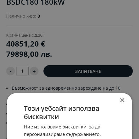
BSDC180 180kW
Налично к-во:
0
Крайна цена с ДДС:
40851,20 €
79898,00 лв.
-
+
ЗАПИТВАНЕ
Възможност за едновременно зареждане на до 10
автомобила
×
DC мощност: 180kw/240kw/360kw/480kw/600kw
Този уебсайт използва
10* CCS2 конекотра(150 Vdc ~ 1000 Vdc, 0~250 A)
бисквитки
Защита: IP55, IK10 Сертификати: CE, CB, UKCA, TUV и
Ние използваме бисквитки, за да
RoHS
персонализираме съдържанието,
Комуникационен протокол: OCPP 1.6 JSON