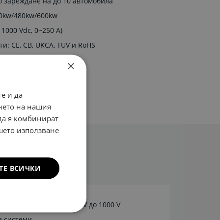
 зареждане на до 10 автомобила
0kw/480kw/600kw
1000 Vdc, 0~250 A)
ти: CE, CB, UKCA, TUV и RoHS
CPP 1.6 JSON
×
0 480KW
е и да
нето на нашия
 да я комбинират
ашето използване
ТЕ ВСИЧКИ
ото напрежение от 150 V до 1000 V
и системи