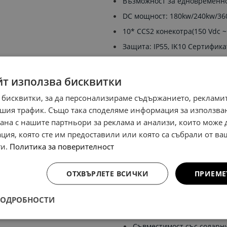
Възможност за едновременно
DC мощност: 180kw/240kw/36
10* CCS2 конекотра(150 Vdc ~ 
Защита: IP55, IK10 Сертифика
Комуникационен протокол: O
йт използва бисквитки
PN:
СТАНЦИЯ ЗАРЯДНА BSDC48
 бисквитки, за да персонализираме съдържанието, рекламит
шия трафик. Също така споделяме информация за използва
рана с нашите партньори за реклама и анализи, които може
ция, която сте им предоставили или която са събрали от в
ги.
Политика за поверителност
ия
ОТХВЪРЛЕТЕ ВСИЧКИ
ПРИЕМЕ
ПОДРОБНОСТИ
Широк диапазон на изходн
Съвместимост със соларн