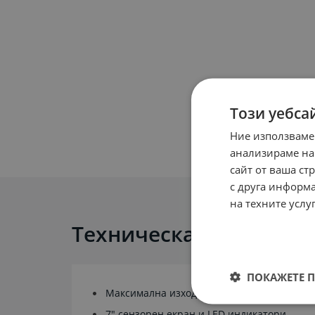
Този уебса
Ние използваме
анализираме на
сайт от ваша ст
с друга информа
на техните услу
Техническа информац
ПОКАЖЕТЕ 
Максимална изходна мощност: 480kw
7" сензорен екран и LED индикатори