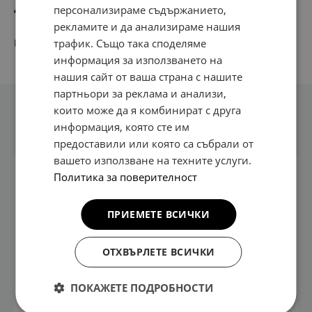
персонализираме съдържанието,
Подходяща е за вътрешен и външен монтаж
рекламите и да анализираме нашия
трафик. Също така споделяме
PN:
СТАНЦИЯ ЗАРЯДНА HYPERCHARGER 50
информация за използването на
нашия сайт от ваша страна с нашите
партньори за реклама и анализи,
които може да я комбинират с друга
Техническа информация
информация, която сте им
предоставили или която са събрали от
вашето използване на техните услуги.
Политика за поверителност
Размери: 1300 x 520 x 250 мм
Тегло: 95 - 145 кг
ПРИЕМЕТЕ ВСИЧКИ
Изходно напрежение: 50 V - 1000 V
Изходяща мощност: - 50 kW при зареждане на 1
ОТХВЪРЛЕТЕ ВСИЧКИ
автомобил - 2 x 25 kW при успоредно зареждане
на 2 автомобила
ПОКАЖЕТЕ ПОДРОБНОСТИ
Тип конектор: CCS1 и CCS2 (150 A); CHAdeMO
(125 A); GBT (125 A)