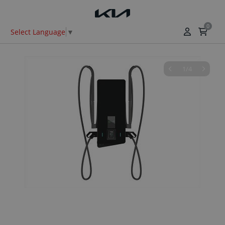
0
Select Language
▼
1/4